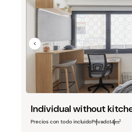
Individual without kitch
Precios con todo incluido
Privado
2
14m