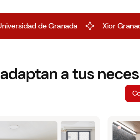
Granada
Xior Granada - Residencia 
 adaptan a tus nece
Co