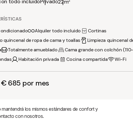
con todo incluido
Privado
2
22m
RÍSTICAS
condicionado
Alquiler todo incluido
Cortinas
 quincenal de ropa de cama y toallas
Limpieza quincenal d
a
Totalmente amueblado
Cama grande con colchón (110-
ondas
Habitación privada
Cocina compartida
Wi-Fi
 € 685 por mes
pero mantendrá los mismos estándares de confort y
ontacto con nosotros.