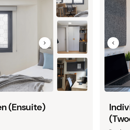
en (Ensuite)
Indi
(Two