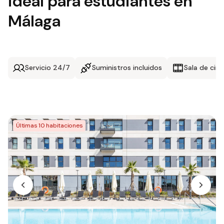
ideal para estudiantes en
Málaga
Servicio 24/7
Suministros incluidos
Sala de cine
Últimas 10 habitaciones