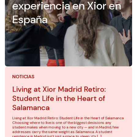
experiencia en Xior en
España
NOTICIAS
Living at Xior Madrid Retiro:
Student Life in the Heart of
Salamanca
Living at Xior Madrid Retiro: Student Life in the Heart of Salamanca
Choosing where to live is one of the biggest decisions any
student makes when moving to a new city — and in Madrid, few
addresses carry the same weight as Salamanca. A student
residence in Madrid isn’t just a place to sleep; it’s […]