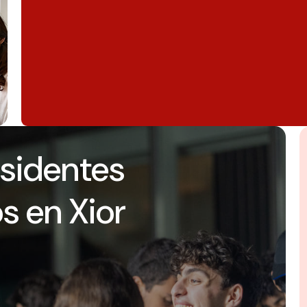
esidentes
s en Xior