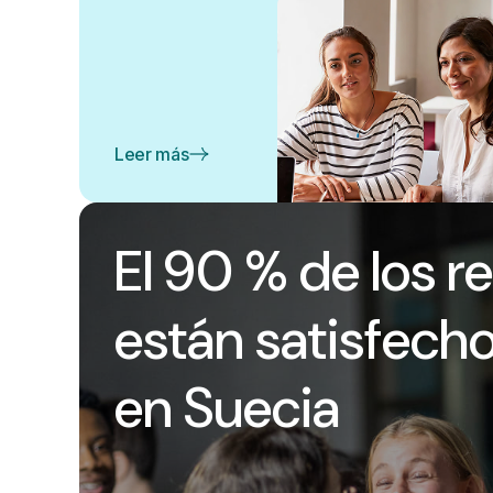
Leer más
El 90 % de los r
están satisfecho
en Suecia