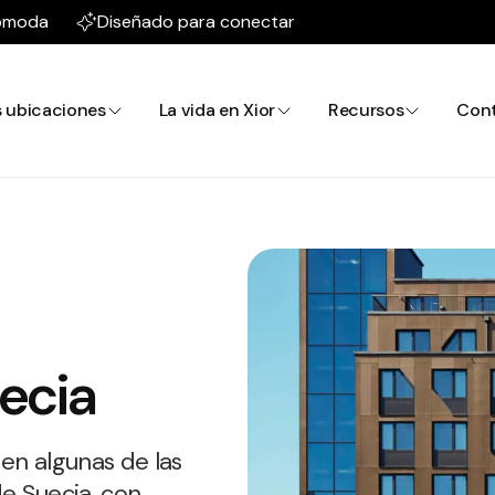
cómoda
Diseñado para conectar
 ubicaciones
La vida en Xior
Recursos
Con
ecia
 en algunas de las
e Suecia, con