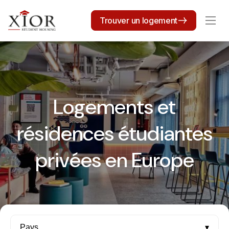
Trouver un logement
Logements et
résidences étudiantes
privées en Europe
Pays
▾