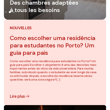
Des chambres adaptées
Des chambres adaptées
Des chambres adaptées
à tous les besoins
à tous les besoins
à tous les besoins
NOUVELLES
Como escolher uma residência
para estudantes no Porto? Um
guia para pais
Como escolher uma residência para estudantes no Porto? Um
guia para pais Escolher o alojamento é uma das decisões mais
importantes antes do início da vida universitária. Para muitas
famílias, sobretudo quando o estudante vai viver longe de casa
ou até mudar de país, a escolha da residência levanta várias
questões: será uma zona segura? […]
Lire plus