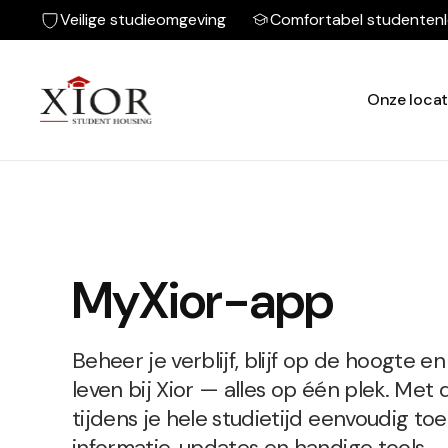
Veilige studieomgeving
Comfortabel studenten
Onze locat
MyXior-app
Beheer je verblijf, blijf op de hoogte en
leven bij Xior — alles op één plek. Me
tijdens je hele studietijd eenvoudig to
informatie, updates en handige tools.