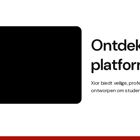
Ontdek
platfo
Xior biedt veilige, pr
ontworpen om student