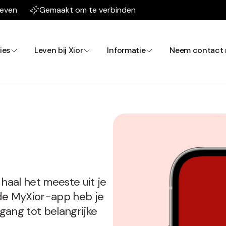
leven
Gemaakt om te verbinden
ies
Leven bij Xior
Informatie
Neem contact 
 haal het meeste uit je
t de MyXior-app heb je
egang tot belangrijke