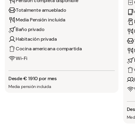
Pensión completa disponible
Totalmente amueblado
Media Pensión incluida
Baño privado
Habitación privada
Cocina americana compartida
Wi-Fi
Desde € 1910 por mes
Media pensión incluida
Des
Medi