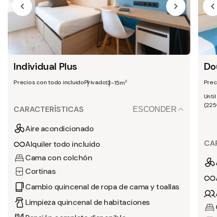
Individual Plus
Do
Precios con todo incluido
Privado
Prec
2
13-15m
Until
(225€
CARACTERÍSTICAS
ESCONDER
Aire acondicionado
CA
Alquiler todo incluido
Cama con colchón
Cortinas
Cambio quincenal de ropa de cama y toallas
Limpieza quincenal de habitaciones