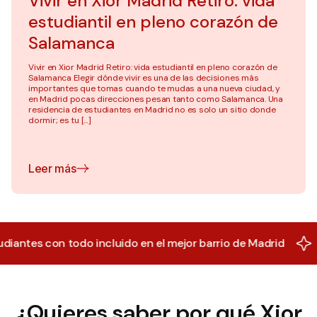
Vivir en Xior Madrid Retiro: vida
estudiantil en pleno corazón de
Salamanca
Vivir en Xior Madrid Retiro: vida estudiantil en pleno corazón de
Salamanca Elegir dónde vivir es una de las decisiones más
importantes que tomas cuando te mudas a una nueva ciudad, y
en Madrid pocas direcciones pesan tanto como Salamanca. Una
residencia de estudiantes en Madrid no es solo un sitio donde
dormir; es tu […]
Leer más
con todo incluido en el mejor barrio de Madrid
Xior Mad
¿Quieres saber por qué Xior