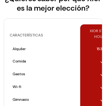
es la mejor elección?
XIOR ST
CARACTERÍSTICAS
HOUS
Alquiler
1530
Comida
Gastos
Wi-fi
Gimnasio