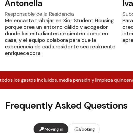
Antonella
Iv
Responsable de la Residencia
Subd
Me encanta trabajar en Xior Student Housing
Para
porque crea un entorno cálido y acogedor
crec
donde los estudiantes se sienten como en
inte
casa, y el equipo colabora para que la
apre
experiencia de cada residente sea realmente
enriquecedora.
tos incluidos, media pensión y limpieza quincenal incluidos
Frequently Asked Questions
Moving in
Booking