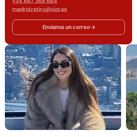
+34 687 368 664
madrid.retiro@xior.es
Envíanos un correo