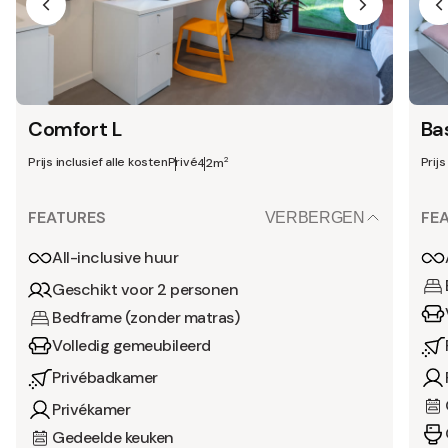
Comfort L
Ba
Prijs inclusief alle kosten
Privé
Prijs
2
42m
FEATURES
FE
VERBERGEN
All-inclusive huur
Geschikt voor 2 personen
Bedframe (zonder matras)
Volledig gemeubileerd
Privébadkamer
Privékamer
Gedeelde keuken