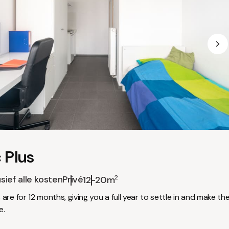
 Plus
usief alle kosten
Privé
2
12-20m
are for 12 months, giving you a full year to settle in and make th
e.