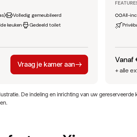
FEATURE
as)
Volledig gemeubileerd
All-in
de keuken
Gedeeld toilet
Privé
Vanaf 
Vraag je kamer aan
+ alle e
llustratie. De indeling en inrichting van uw gereserveerd
en.