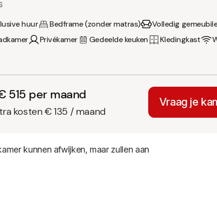
S
clusive huur
Bedframe (zonder matras)
Volledig gemeubil
badkamer
Privékamer
Gedeelde keuken
Kledingkast
W
€ 515 per maand
Vraag je ka
xtra kosten € 135 / maand
e kamer kunnen afwijken, maar zullen aan