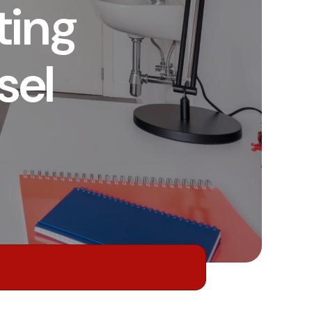
ting
sel