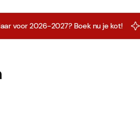
voor 2026-2027? Boek nu je kot!
Kl
n