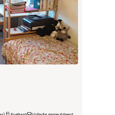
as)
Koelkast
Volledig gemeubileerd