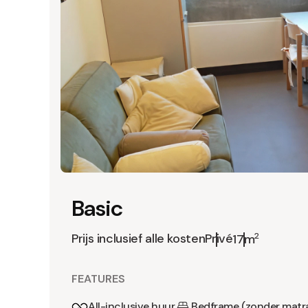
Basic
Prijs inclusief alle kosten
Privé
2
17m
FEATURES
All-inclusive huur
Bedframe (zonder matr