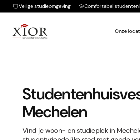
Veilige studieomgeving
Comfortabel studenten
Onze locat
Studentenhuisves
Mechelen
Vind je woon- en studieplek in Mechel
studentvriendelijke stad met goede ve