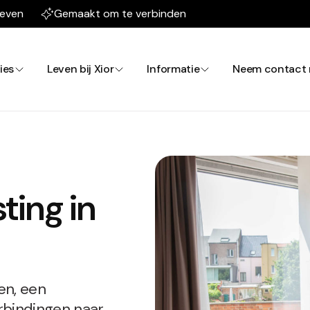
leven
Gemaakt om te verbinden
ies
Leven bij Xior
Informatie
Neem contact 
ting in
en, een
rbindingen naar