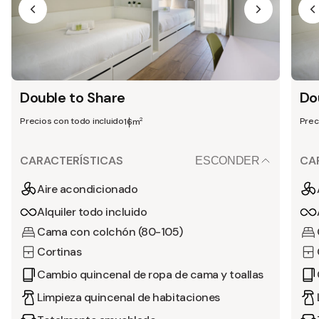
Double to Share
Dou
Precios con todo incluido
Prec
2
16m
CARACTERÍSTICAS
CA
ESCONDER
Aire acondicionado
Alquiler todo incluido
Cama con colchón (80-105)
Cortinas
Cambio quincenal de ropa de cama y toallas
Limpieza quincenal de habitaciones