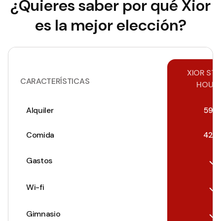
¿Quieres saber por qué Xior
es la mejor elección?
XIOR ST
CARACTERÍSTICAS
HOUS
Alquiler
599
Comida
420
Gastos
Wi-fi
Gimnasio