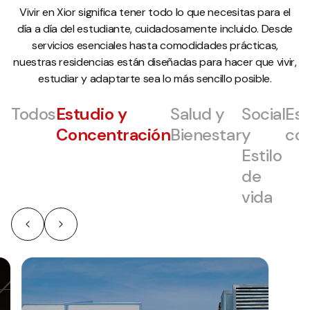
Vivir en Xior significa tener todo lo que necesitas para el
día a día del estudiante, cuidadosamente incluido. Desde
servicios esenciales hasta comodidades prácticas,
nuestras residencias están diseñadas para hacer que vivir,
estudiar y adaptarte sea lo más sencillo posible.
Todos
Estudio y
Salud y
Social
Es
Concentración
Bienestar
y
co
Estilo
de
vida